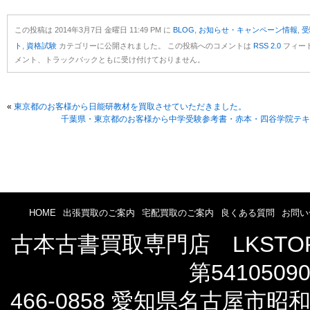
この投稿は 2014年3月7日 金曜日 11:49 PM に
BLOG
,
お知らせ・キャンペーン情報
,
受
ト
,
資格試験
カテゴリーに公開されました。 この投稿へのコメントは
RSS 2.0
フィー
メント、トラックバックともに受け付けておりません。
«
東京都のお客様から日能研教材を買取させていただきました。
千葉県・東京都のお客様から中学受験参考書・赤本・四谷学院テキ
HOME
出張買取のご案内
宅配買取のご案内
良くある質問
お問い
古本古書買取専門店 LKST
第5410509
466-0858 愛知県名古屋市