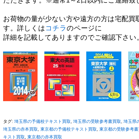
ただきます。※通常1～2日以内にご連絡致
お荷物の量が少ない方や遠方の方は宅配買
す。詳しくは
コチラ
のページに
詳細を記載してありますのでご確認下さい
タグ:
埼玉県の予備校テキスト買取
,
埼玉県の受験参考書買取
,
埼玉県
埼玉県の赤本買取
,
東京都の予備校テキスト買取
,
東京都の受験参考書
キスト買取
,
東京都の赤本買取