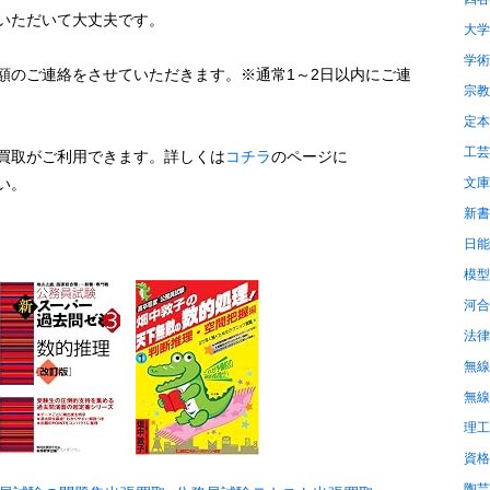
いただいて大丈夫です。
大学
学術
額のご連絡をさせていただきます。※通常1～2日以内にご連
宗教
定本
工芸
買取がご利用できます。詳しくは
コチラ
のページに
い。
文庫
新書
日能
模型
河合
法律
無線
無線
理工
資格
陶芸