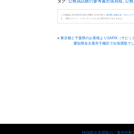
タグ:
公務員試験の参考書出張買取
,
公務
この投稿は 2014年2月13日 木曜日 11:54 PM に
BLOG
,
お知らせ・キャンペ
す。 現在コメント、トラックバックともに受け付けておりません。
«
東京都と千葉県のお客様よりSAPIX（サピ
愛知県名古屋市千種区で出張買取で
HOME
出張買取のご案内
宅配