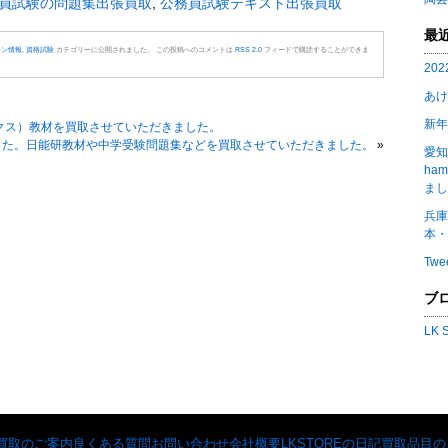
員試験の問題集出張買取
,
公務員試験テキスト出張買取
最
ーン情報
,
資格試験
カテゴリーに公開されました。 この投稿へのコメントは
RSS 2.0
フィードで購読することができま
20
あけ
新年
ックス）教材を買取させていただきました。
した。日能研教材や中学受験問題集などを買取させていただきました。
»
愛知
ha
まし
兵庫
本・
Twe
ブ
LK
買取のご案内
良くある質問
お問い合わせ
会社概要
LKSTOREの日記
買取品目の