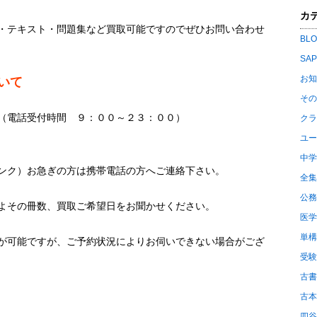
カ
・テキスト・問題集など買取可能ですのでぜひお問い合わせ
BL
SA
お知
いて
その
（電話受付時間 ９：００～２３：００）
クラ
ユー
中学
ンク）お急ぎの方は携帯電話の方へご連絡下さい。
全集
公務
よその冊数、買取ご希望日をお聞かせください。
医学
単構
が可能ですが、ご予約状況によりお伺いできない場合がござ
受験
古書
古本
四谷