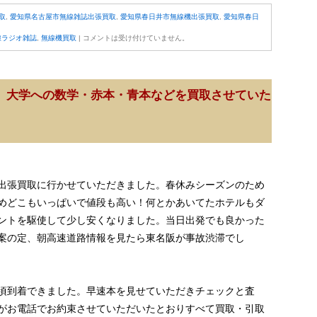
取
,
愛知県名古屋市無線雑誌出張買取
,
愛知県春日井市無線機出張買取
,
愛知県春日
線ラジオ雑誌
,
無線機買取
|
コメントは受け付けていません。
。大学への数学・赤本・青本などを買取させていた
出張買取に行かせていただきました。春休みシーズンのため
めどこもいっぱいで値段も高い！何とかあいてたホテルもダ
ントを駆使して少し安くなりました。当日出発でも良かった
案の定、朝高速道路情報を見たら東名阪が事故渋滞でし
頃到着できました。早速本を見せていただきチェックと査
がお電話でお約束させていただいたとおりすべて買取・引取