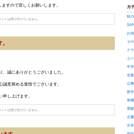
たしますので宜しくお願いします。
カ
BL
メントは受け付けていません。
SA
お知
その
す。
クラ
ユー
中学
り、誠にありがとうございました。
全集
公務
心誠意努める覚悟でございます。
医学
い申し上げます。
単構
受験
メントは受け付けていません。
古書
古本
四谷