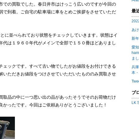
市での買取でした。春日井市はけっこう広いのですが今回の
最
弱で到着。ご自宅の駐車場に車をとめご挨拶をさせていただ
20
あけ
が年代ごとに並べられており状態をチェックしていきます。状態はイ
新年
年代は１９６０年代がメインで全部で１５０冊ほどありまし
愛知
ha
まし
チェックです。すべて古い物でしたがお値段をお付けできる
兵庫
本・
解いただきお値段をつけさせていただいたもののみ買取させ
Twe
ブ
買取品の中に一つ思い出の品があったそうでそのお荷物だけ
LK
良かったです。今回はご依頼ありがとうございました！