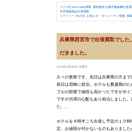
タグ:
CQ ham radio買取
,
愛知県名古屋市無線機出張買
井市無線雑誌出張買取
カテゴリー:
BLOG
,
お知らせ・キャンペーン情報
,
無
兵庫県西宮市で出張買取でした
だきました。
2018年3月29日 木曜日
久々の更新です。先日は兵庫県の方まで
前日は尼崎に前泊。ホテルも繁盛期のた
ブルの部屋で値段も高かったですがポイ
ですが渋滞の心配もあり前泊しました。
た。。
ホテルを９時半ごろ出発し予定の１０時
定。お値段が付かないものもありました