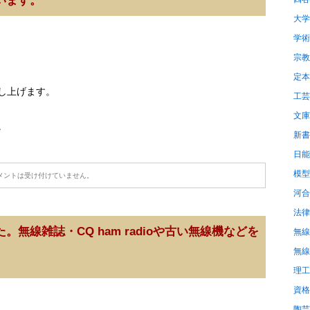
います。
大学
学術
宗教
定本
し上げます。
工芸
文庫
。
新書
日能
模型
メントは受け付けていません。
河合
法律
無線雑誌・CQ ham radioや古い無線機などを
無線
無線
理工
資格
陶芸