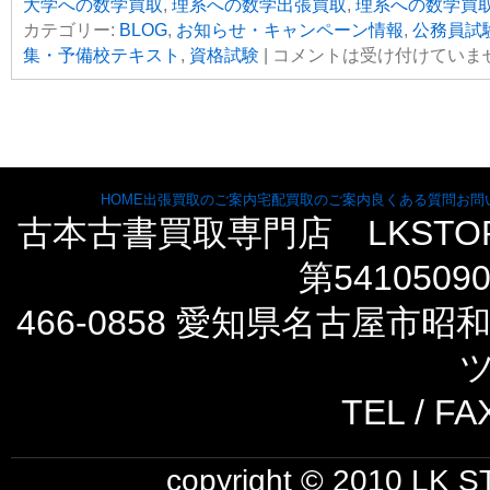
大学への数学買取
,
理系への数学出張買取
,
理系への数学買
カテゴリー:
BLOG
,
お知らせ・キャンペーン情報
,
公務員試
集・予備校テキスト
,
資格試験
|
コメントは受け付けていま
HOME
出張買取のご案内
宅配買取のご案内
良くある質問
お問
古本古書買取専門店 LKST
第5410509
466-0858 愛知県名古屋市
ツ
TEL / FA
copyright © 2010 LK