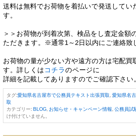
送料は無料でお荷物を着払いで発送してい
す。
＞＞お荷物が到着次第、検品をし査定金額
ただきます。※通常1～2日以内にご連絡致
お荷物の量が少ない方や遠方の方は宅配買
す。詳しくは
コチラ
のページに
詳細を記載してありますのでご確認下さい
タグ:
愛知県名古屋市で公務員テキスト出張買取
,
愛知県名
取
カテゴリー:
BLOG
,
お知らせ・キャンペーン情報
,
公務員試
け付けていません。