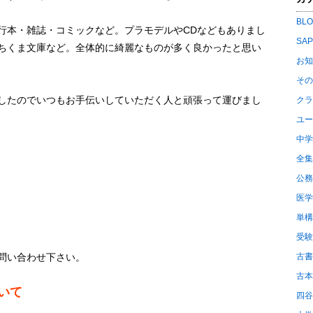
BL
行本・雑誌・コミックなど。プラモデルやCDなどもありまし
SA
ちくま文庫など。全体的に綺麗なものが多く良かったと思い
お知
その
したのでいつもお手伝いしていただく人と頑張って運びまし
クラ
ユー
中学
全集
公務
医学
単構
受験
古書
問い合わせ下さい。
古本
いて
四谷