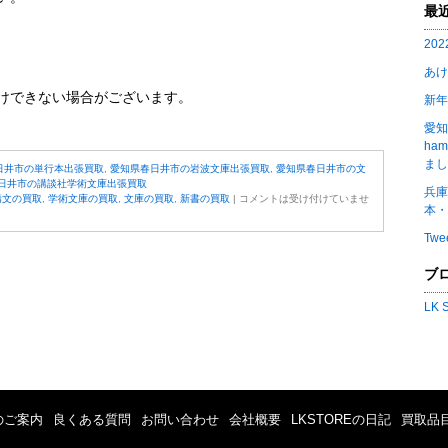
最
20
あけ
けできない場合がございます。
新年
愛知
ha
まし
日井市の単行本出張買取
,
愛知県春日井市の岩波文庫出張買取
,
愛知県春日井市の文
日井市の講談社学術文庫出張買取
兵庫
構文の買取
,
学術文庫の買取
,
文庫の買取
,
新書の買取
|
コメントは受け付けていませ
本・
Twe
ブ
LK
のご案内
良くある質問
お問い合わせ
会社概要
LKSTOREの日記
買取品