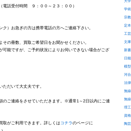
大学
（電話受付時間 ９：００～２３：００）
学術
宗教
定本
ンク）お急ぎの方は携帯電話の方へご連絡下さい。
工芸
文庫
よその冊数、買取ご希望日をお聞かせください。
が可能ですが、ご予約状況によりお伺いできない場合がござ
新書
日能
模型
河合
法律
いただいて大丈夫です。
無線
無線
額のご連絡をさせていただきます。※通常1～2日以内にご連
理工
資格
買取がご利用できます。詳しくは
コチラ
のページに
陶芸
い。