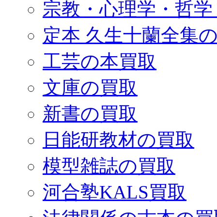
宗教・心理学・哲学
定本 久生十蘭全集
工芸の本買取
文庫の買取
新書の買取
日能研教材の買取
模型雑誌の買取
河合塾KALS買取