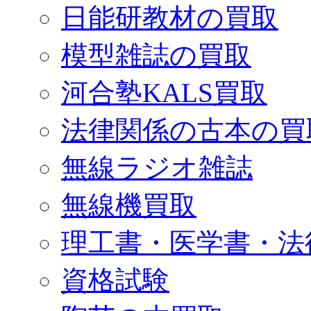
日能研教材の買取
模型雑誌の買取
河合塾KALS買取
法律関係の古本の買
無線ラジオ雑誌
無線機買取
理工書・医学書・法
資格試験