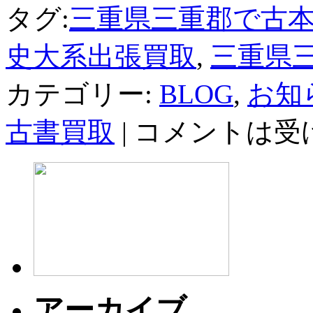
タグ:
三重県三重郡で古
史大系出張買取
,
三重県
カテゴリー:
BLOG
,
お知
古書買取
|
コメントは受
アーカイブ