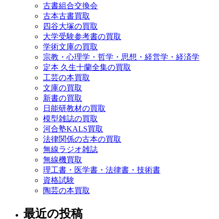
古書組合交換会
古本古書買取
四谷大塚の買取
大学受験参考書の買取
学術文庫の買取
宗教・心理学・哲学・思想・経営学・経済学
定本 久生十蘭全集の買取
工芸の本買取
文庫の買取
新書の買取
日能研教材の買取
模型雑誌の買取
河合塾KALS買取
法律関係の古本の買取
無線ラジオ雑誌
無線機買取
理工書・医学書・法律書・技術書
資格試験
陶芸の本買取
最近の投稿