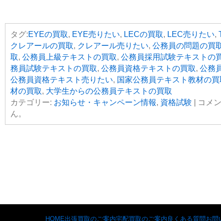
タグ:
EYEの買取
,
EYE売りたい
,
LECの買取
,
LEC売りたい
,
クレアールの買取
,
クレアール売りたい
,
公務員の問題の買
取
,
公務員上級テキストの買取
,
公務員採用試験テキストの
務員試験テキストの買取
,
公務員資格テキストの買取
,
公務
公務員資格テキスト売りたい
,
国家公務員テキスト教材の買
材の買取
,
大学生からの公務員テキストの買取
カテゴリー:
お知らせ・キャンペーン情報
,
資格試験
|
コメ
ん。
HOME
出張買取のご案内
宅配買取のご案内
良くある質問
お問