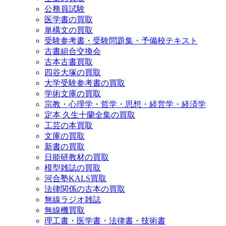
公務員試験
医学書の買取
単構文の買取
受験参考書・受験問題集・予備校テキスト
古書組合交換会
古本古書買取
四谷大塚の買取
大学受験参考書の買取
学術文庫の買取
宗教・心理学・哲学・思想・経営学・経済学
定本 久生十蘭全集の買取
工芸の本買取
文庫の買取
新書の買取
日能研教材の買取
模型雑誌の買取
河合塾KALS買取
法律関係の古本の買取
無線ラジオ雑誌
無線機買取
理工書・医学書・法律書・技術書