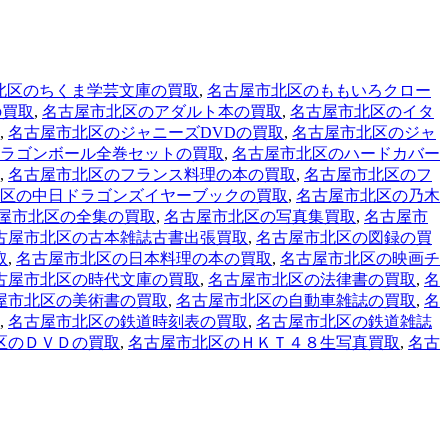
北区のちくま学芸文庫の買取
,
名古屋市北区のももいろクロー
の買取
,
名古屋市北区のアダルト本の買取
,
名古屋市北区のイタ
,
名古屋市北区のジャニーズDVDの買取
,
名古屋市北区のジャ
ラゴンボール全巻セットの買取
,
名古屋市北区のハードカバー
,
名古屋市北区のフランス料理の本の買取
,
名古屋市北区のフ
区の中日ドラゴンズイヤーブックの買取
,
名古屋市北区の乃木
屋市北区の全集の買取
,
名古屋市北区の写真集買取
,
名古屋市
古屋市北区の古本雑誌古書出張買取
,
名古屋市北区の図録の買
取
,
名古屋市北区の日本料理の本の買取
,
名古屋市北区の映画チ
古屋市北区の時代文庫の買取
,
名古屋市北区の法律書の買取
,
名
屋市北区の美術書の買取
,
名古屋市北区の自動車雑誌の買取
,
名
,
名古屋市北区の鉄道時刻表の買取
,
名古屋市北区の鉄道雑誌
区のＤＶＤの買取
,
名古屋市北区のＨＫＴ４８生写真買取
,
名古