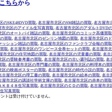
こちら
から
のSKE48DVD買取
,
名古屋市北区のSM雑誌の買取
,
名古屋市
屋市北区のアイドル生写真買取
,
名古屋市北区のアダルトDVD
北区のオートバイ雑誌の買取
,
名古屋市北区のコミック高価買取
の買取
,
名古屋市北区のゼンリン地図の買取
,
名古屋市北区のド
ァッション雑誌の買取
,
名古屋市北区のファンクラブ会報の買取
買取
,
名古屋市北区のワンピース全巻セットの買取
,
名古屋市北
屋市北区の住宅地図の買取
,
名古屋市北区の児童書の買取
,
名古
北区の受験参考書の買取
,
名古屋市北区の古い週刊誌の買取
,
名
買取
,
名古屋市北区の専門書の買取
,
名古屋市北区の料理本の買
北区の映画ポスターの買取
,
名古屋市北区の時代小説の買取
,
名
名古屋市北区の理工書の買取
,
名古屋市北区の絵本の買取
,
名古
古屋市北区の講談社学術文庫の買取
,
名古屋市北区の赤本の買取
ＡＫＢ４８生写真買取
,
名古屋市北区のＣＤの買取
,
名古屋市北
生写真買取
メントは受け付けていません。