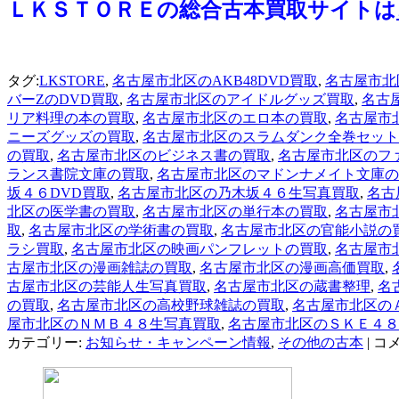
ＬＫＳＴＯＲＥの総合古本買取サイトは
タグ:
LKSTORE
,
名古屋市北区のAKB48DVD買取
,
名古屋市北区
バーZのDVD買取
,
名古屋市北区のアイドルグッズ買取
,
名古
リア料理の本の買取
,
名古屋市北区のエロ本の買取
,
名古屋市
ニーズグッズの買取
,
名古屋市北区のスラムダンク全巻セット
の買取
,
名古屋市北区のビジネス書の買取
,
名古屋市北区のフ
ランス書院文庫の買取
,
名古屋市北区のマドンナメイト文庫の
坂４６DVD買取
,
名古屋市北区の乃木坂４６生写真買取
,
名古
北区の医学書の買取
,
名古屋市北区の単行本の買取
,
名古屋市
取
,
名古屋市北区の学術書の買取
,
名古屋市北区の官能小説の
ラシ買取
,
名古屋市北区の映画パンフレットの買取
,
名古屋市
古屋市北区の漫画雑誌の買取
,
名古屋市北区の漫画高価買取
,
古屋市北区の芸能人生写真買取
,
名古屋市北区の蔵書整理
,
名
の買取
,
名古屋市北区の高校野球雑誌の買取
,
名古屋市北区の
屋市北区のＮＭＢ４８生写真買取
,
名古屋市北区のＳＫＥ４８
カテゴリー:
お知らせ・キャンペーン情報
,
その他の古本
|
コ