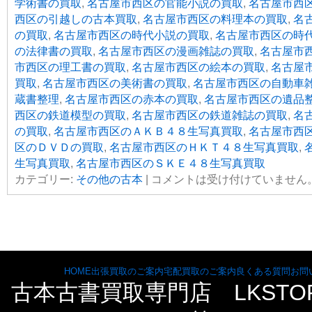
学術書の買取
,
名古屋市西区の官能小説の買取
,
名古屋市西
西区の引越しの古本買取
,
名古屋市西区の料理本の買取
,
名
の買取
,
名古屋市西区の時代小説の買取
,
名古屋市西区の時
の法律書の買取
,
名古屋市西区の漫画雑誌の買取
,
名古屋市
市西区の理工書の買取
,
名古屋市西区の絵本の買取
,
名古屋
買取
,
名古屋市西区の美術書の買取
,
名古屋市西区の自動車
蔵書整理
,
名古屋市西区の赤本の買取
,
名古屋市西区の遺品
西区の鉄道模型の買取
,
名古屋市西区の鉄道雑誌の買取
,
名
の買取
,
名古屋市西区のＡＫＢ４８生写真買取
,
名古屋市西
区のＤＶＤの買取
,
名古屋市西区のＨＫＴ４８生写真買取
,
生写真買取
,
名古屋市西区のＳＫＥ４８生写真買取
カテゴリー:
その他の古本
|
コメントは受け付けていません
HOME
出張買取のご案内
宅配買取のご案内
良くある質問
お問
古本古書買取専門店 LKST