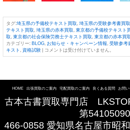
タグ:
埼玉県の予備校テキスト買取
,
埼玉県の受験参考書買
テキスト買取
,
埼玉県の赤本買取
,
東京都の予備校テキスト
取
,
東京都の社会保険労務士テキスト買取
,
東京都の赤本買
カテゴリー:
BLOG
,
お知らせ・キャンペーン情報
,
受験参考
キスト
,
資格試験
|
コメントは受け付けていません。
HOME
出張買取のご案内
宅配買取のご案内
良くある質問
お問い
古本古書買取専門店 LKST
第5410509
466-0858 愛知県名古屋市