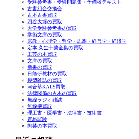
受験参考書・受験問題集・予備校テキスト
古書組合交換会
古本古書買取
四谷大塚の買取
大学受験参考書の買取
学術文庫の買取
宗教・心理学・哲学・思想・経営学・経済学
定本 久生十蘭全集の買取
工芸の本買取
文庫の買取
新書の買取
日能研教材の買取
模型雑誌の買取
河合塾KALS買取
法律関係の古本の買取
無線ラジオ雑誌
無線機買取
理工書・医学書・法律書・技術書
資格試験
陶芸の本買取