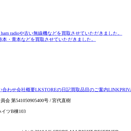
am radioや古い無線機などを買取させていただきました。
赤本・青本などを買取させていただきました。
い合わせ
会社概要
LKSTOREの日記
買取品目のご案内
LINK
PRIV
541050905400号 / 宮代直樹
イツB棟103