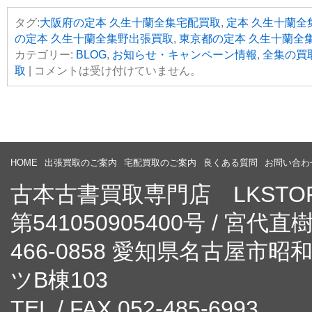
タグ:
大阪府の定本 久生十蘭全集宅配買取
,
定本 久生十蘭全
の定本 久生十蘭全集野出張買取
,
東京都の定本 久生十蘭全
カテゴリー:
BLOG
,
お知らせ・キャンペーン情報
,
全集の買
取
|
コメントは受け付けていません。
HOME
出張買取のご案内
宅配買取のご案内
良くある質問
お問い合わ
古本古書買取専門店 LKST
第541050905400号 / 宮代直
466-0858 愛知県名古屋市
ツB棟103
TEL / FAX 052-485-6993