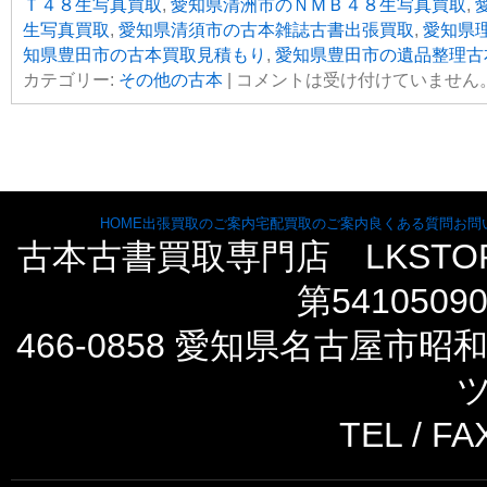
Ｔ４８生写真買取
,
愛知県清洲市のＮＭＢ４８生写真買取
,
生写真買取
,
愛知県清須市の古本雑誌古書出張買取
,
愛知県
知県豊田市の古本買取見積もり
,
愛知県豊田市の遺品整理古
カテゴリー:
その他の古本
|
コメントは受け付けていません
HOME
出張買取のご案内
宅配買取のご案内
良くある質問
お問
古本古書買取専門店 LKST
第5410509
466-0858 愛知県名古屋市
ツ
TEL / FA