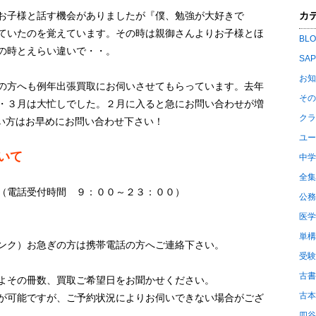
カ
お子様と話す機会がありましたが『僕、勉強が大好きで
ていたのを覚えています。その時は親御さんよりお子様とほ
BL
の時とえらい違いで・・。
SA
お知
の方へも例年出張買取にお伺いさせてもらっています。去年
その
・３月は大忙しでした。２月に入ると急にお問い合わせが増
クラ
たい方はお早めにお問い合わせ下さい！
ユー
いて
中学
全集
（電話受付時間 ９：００～２３：００）
公務
医学
単構
ンク）お急ぎの方は携帯電話の方へご連絡下さい。
受験
古書
よその冊数、買取ご希望日をお聞かせください。
古本
が可能ですが、ご予約状況によりお伺いできない場合がござ
四谷