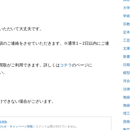
大学
学術
宗教
いただいて大丈夫です。
定本
工芸
額のご連絡をさせていただきます。※通常1～2日以内にご連
文庫
新書
日能
買取がご利用できます。詳しくは
コチラ
のページに
い。
模型
河合
法律
無線
けできない場合がございます。
無線
理工
資格
張買取
知らせ・キャンペーン情報
|
コメントは受け付けていません。
陶芸