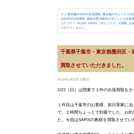
タグ:
東京都のSAPIX出張買取
,
東京都のサピックス出
のSAPIX出張買取
,
神奈川県川崎市のサピックス出張
カテゴリー:
BLOG
,
SAPIX（サピックス）の買取
,
お
け付けていません。
千葉県千葉市・東京都墨田区・港
買取させていただきました。
2015年2月22日 日曜日
2/22（日）は関東で３件の出張買取を
１件目は千葉市のお客様。前日実家に泊
で。２時間ちょっとで到着でした。お約
た。今回はSAPIXの教材を買取させて