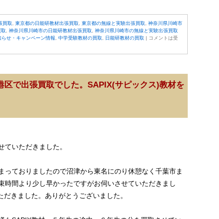
張買取
,
東京都の日能研教材出張買取
,
東京都の無線と実験出張買取
,
神奈川県川崎市
買取
,
神奈川県川崎市の日能研教材出張買取
,
神奈川県川崎市の無線と実験出張買取
知らせ・キャンペーン情報
,
中学受験教材の買取
,
日能研教材の買取
|
コメントは受
区で出張買取でした。SAPIX(サピックス)教材を
させていただきました。
まっておりましたので沼津から東名にのり休憩なく千葉市ま
束時間より少し早かったですがお伺いさせていただきまし
いただきました。ありがとうございました。