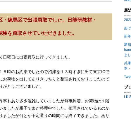
最
区・練馬区で出張買取でした。日能研教材・
20
あけ
と実験を買取させていただきました。
新年
愛知
ha
まし
て日曜日に出張買取に行ってきました。
兵庫
本・
１５時のお約束でしたので沼津を１３時すぎに出て東京ICで
Twe
にお荷物を出してありきっちりと整理されておりましたので
りがとうございました。
ブ
LK
う事もあり多少混雑していましたが無事到着。お荷物は１階
いましたが親子でまだ整理中でした。整理されているものか
りましたが何とか予定通りの時間には終了できました。あり