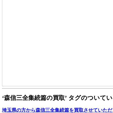
‘森信三全集続篇の買取’ タグのついて
埼玉県の方から森信三全集続篇を買取させていただ