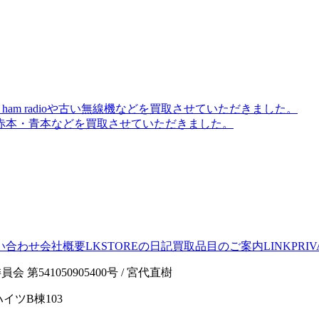
am radioや古い無線機などを買取させていただきました。
赤本・青本などを買取させていただきました。
い合わせ
会社概要
LKSTOREの日記
買取品目のご案内
LINK
PRIV
541050905400号 / 宮代直樹
イツB棟103