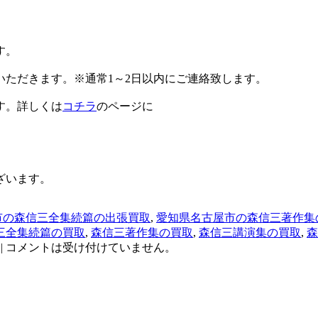
す。
ただきます。※通常1～2日以内にご連絡致します。
す。詳しくは
コチラ
のページに
ざいます。
市の森信三全集続篇の出張買取
,
愛知県名古屋市の森信三著作集
三全集続篇の買取
,
森信三著作集の買取
,
森信三講演集の買取
,
森
|
コメントは受け付けていません。