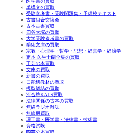
医学書の買取
単構文の買取
受験参考書・受験問題集・予備校テキスト
古書組合交換会
古本古書買取
四谷大塚の買取
大学受験参考書の買取
学術文庫の買取
宗教・心理学・哲学・思想・経営学・経済学
定本 久生十蘭全集の買取
工芸の本買取
文庫の買取
新書の買取
日能研教材の買取
模型雑誌の買取
河合塾KALS買取
法律関係の古本の買取
無線ラジオ雑誌
無線機買取
理工書・医学書・法律書・技術書
資格試験
陶芸の本買取